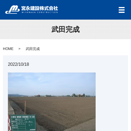
メ
武田完成
HOME
武田完成
2022/10/18