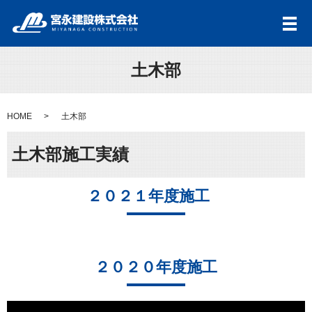
メ
土木部
HOME
土木部
土木部施工実績
２０２１年度施工
２０２０年度施工