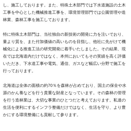
し、施工しております。また、特殊土木部門では下水道施設の土木
工事を中心とした機械推進工事を、環境管理部門では公園管理や造
林業、森林工事を施工しております。
特に特殊土木部門は、当社独自の新技術の開発に力を注いでおり、
量より質を、また付加価値の高いものを目指し、他社に先がけて機
械化による推進工法の研究開発に着手いたしました。その結果、現
在では北海道内だけではなく、本州においてもその実績を高く評価
いただき、下水道工事や電気、通信、ガスなど幅広い分野で施工を
行っております。
北海道は全体の面積の約70％を森林が占めており、国土の保全や水
源のかん養などを行う貴重な財産となっています。その森林の管理
を行う造林業は、大切な事業のひとつだと考えております。私達の
生活を便利にするインフラ整備だけではなく、生活を守り、より豊
かにする環境整備にも貢献して参ります。