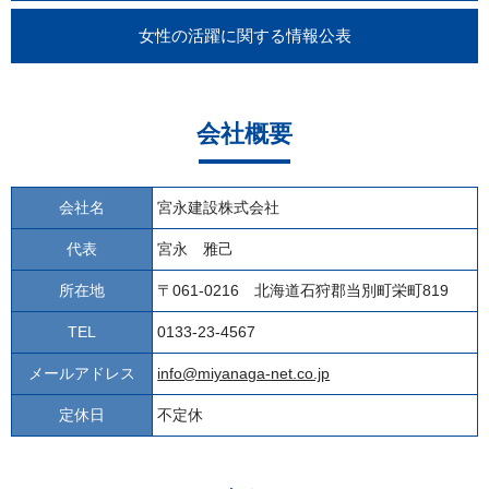
女性の活躍に関する情報公表
会社概要
会社名
宮永建設株式会社
代表
宮永 雅己
所在地
〒061-0216 北海道石狩郡当別町栄町819
TEL
0133-23-4567
メールアドレス
info@miyanaga-net.co.jp
定休日
不定休