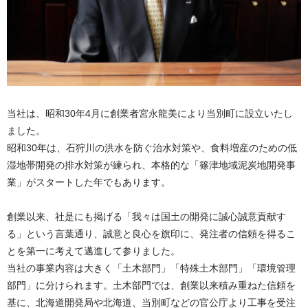
当社は、昭和30年4月に創業者宮永龍美により当別町に設立いたし
ました。
昭和30年は、石狩川の洪水を防ぐ治水対策や、食料増産のための低
湿地帯開発の排水対策が練られ、本格的な「篠津地域泥炭地開発事
業」がスタートした年でもあります。
創業以来、社是にも掲げる「我々は国土の開発に誠心誠意貢献す
る」という言葉通り、誠意と良心を旗印に、発注者の信頼を得るこ
とを第一に考えて邁進して参りました。
当社の事業内容は大きく「土木部門」「特殊土木部門」「環境管理
部門」に分けられます。土木部門では、創業以来積み重ねた信頼を
基に、北海道開発局や北海道、当別町などの官公庁より工事を受注