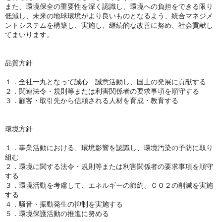
また、環境保全の重要性を深く認識し、環境への負担をできる限り
低減し、未来の地球環境がより良いものとなるよう、統合マネジメ
ントシステムを構築し、実施し、継続的な改善に努め、社会貢献し
てまいります。
品質方針
１．全社一丸となって誠心 誠意活動し、国土の発展に貢献する
２．関連法令・規則等または利害関係者の要求事項を順守する
３．顧客・取引先から信頼される人材を育成・教育する
環境方針
１．事業活動における、環境影響を認識し、環境汚染の予防に取り
組む
２．環境に関する法令・規則等または利害関係者の要求事項を順守
する
３．環境活動を考慮して、エネルギーの節約、ＣＯ２の削減を実施
する
４．騒音・振動発生の抑制を実施する
５．環境保護活動の推進に努める