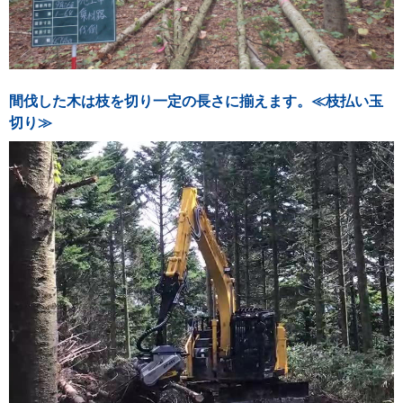
間伐した木は枝を切り一定の長さに揃えます。≪枝払い玉
切り≫