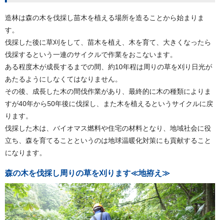
造林は森の木を伐採し苗木を植える場所を造ることから始まりま
す。
伐採した後に草刈をして、苗木を植え、木を育て、大きくなったら
伐採するという一連のサイクルで作業をおこないます。
ある程度木が成長するまでの間、約10年程は周りの草を刈り日光が
あたるようにしなくてはなりません。
その後、成長した木の間伐作業があり、最終的に木の種類によりま
すが40年から50年後に伐採し、また木を植えるというサイクルに戻
ります。
伐採した木は、バイオマス燃料や住宅の材料となり、地域社会に役
立ち、森を育てることというのは地球温暖化対策にも貢献すること
になります。
森の木を伐採し周りの草を刈ります≪地拵え≫