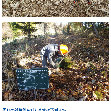
周りの雑草等を刈ります≪下刈り≫