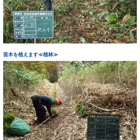
苗木を植えます≪植林≫