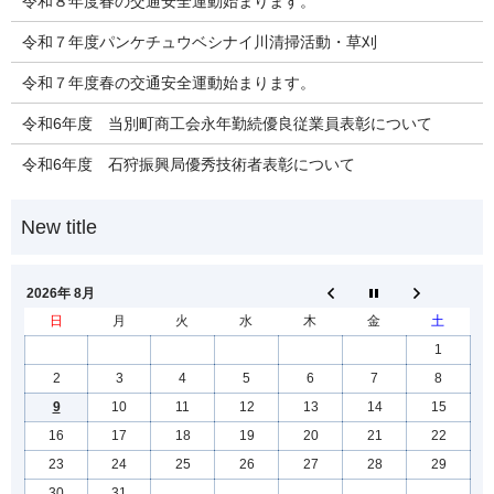
令和８年度春の交通安全運動始まります。
令和７年度パンケチュウベシナイ川清掃活動・草刈
令和７年度春の交通安全運動始まります。
令和6年度 当別町商工会永年勤続優良従業員表彰について
令和6年度 石狩振興局優秀技術者表彰について
2026年 8月
日
月
火
水
木
金
土
1
2
3
4
5
6
7
8
9
10
11
12
13
14
15
16
17
18
19
20
21
22
23
24
25
26
27
28
29
30
31