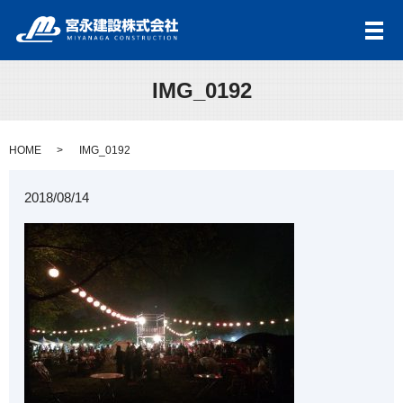
メ
IMG_0192
HOME
IMG_0192
2018/08/14