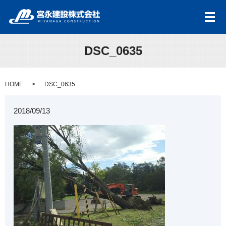
メ
DSC_0635
HOME
DSC_0635
2018/09/13