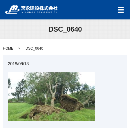
メ
DSC_0640
HOME
DSC_0640
2018/09/13