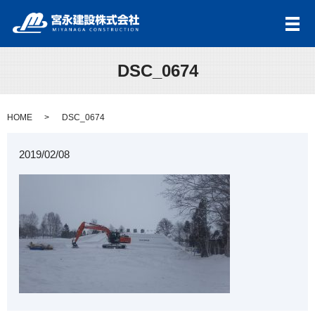
メ
DSC_0674
HOME
DSC_0674
2019/02/08