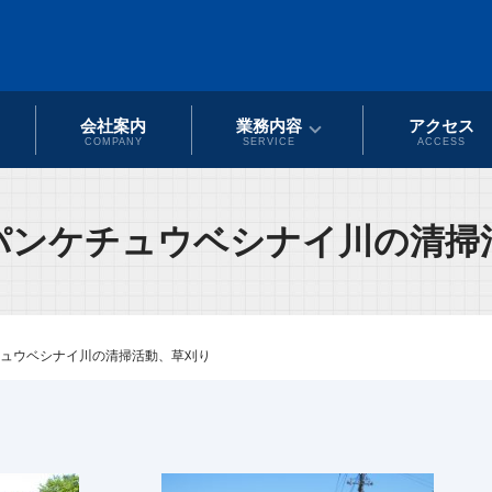
会社案内
業務内容
アクセス
COMPANY
SERVICE
ACCESS
パンケチュウベシナイ川の清掃
ュウベシナイ川の清掃活動、草刈り