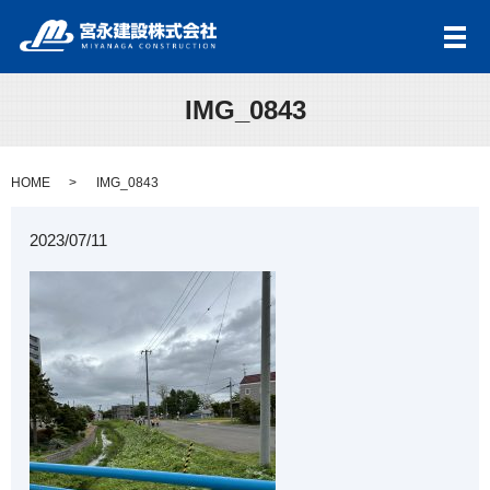
メ
IMG_0843
HOME
IMG_0843
2023/07/11