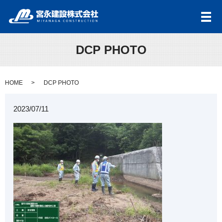
メ
DCP PHOTO
HOME
DCP PHOTO
2023/07/11