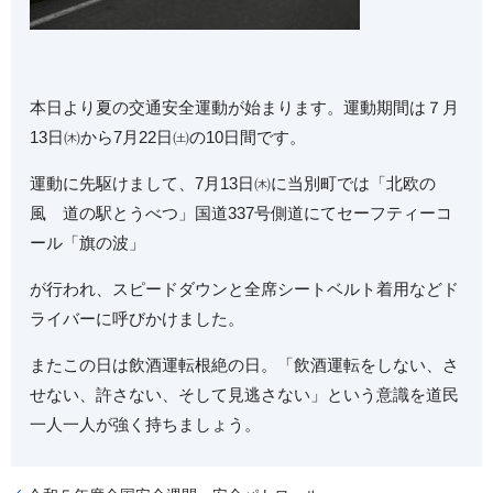
本日より夏の交通安全運動が始まります。運動期間は７月
13
日㈭から
7
月
22
日㈯の
10
日間です。
運動に先駆けまして、
7
月
13
日㈭に当別町では「北欧の
風 道の駅とうべつ」国道
337
号側道にてセーフティーコ
ール「旗の波」
が行われ、スピードダウンと全席シートベルト着用などド
ライバーに
呼びかけました
。
またこの日は飲酒運転根絶の日。「飲酒運転をしない、さ
せない、許さない、そして見逃さない」という意識を道民
一人一人が強く持ちましょう。