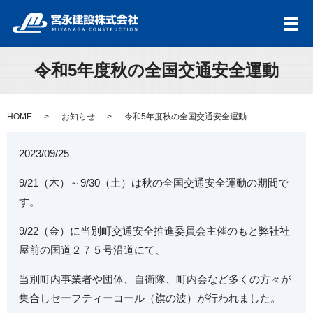
メ
令和5年度秋の全国交通安全運動
HOME
お知らせ
令和5年度秋の全国交通安全運動
2023/09/25
9/21（木）～
9/30
（土）は秋の全国交通安全運動の期間で
す。
9/22（金）に当別町交通安全推進委員会主催のもと弊社社
屋前の国道２７５号沿道にて、
当別町内事業者や団体、自衛隊、町内会など多くの方々が
集合しセーフティーコール（旗の波）が行われました。