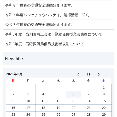
令和８年度春の交通安全運動始まります。
令和７年度パンケチュウベシナイ川清掃活動・草刈
令和７年度春の交通安全運動始まります。
令和6年度 当別町商工会永年勤続優良従業員表彰について
令和6年度 石狩振興局優秀技術者表彰について
2026年 8月
日
月
火
水
木
金
土
1
2
3
4
5
6
7
8
9
10
11
12
13
14
15
16
17
18
19
20
21
22
23
24
25
26
27
28
29