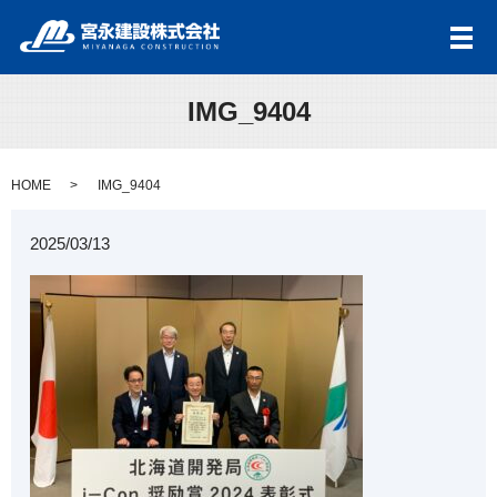
メ
IMG_9404
HOME
IMG_9404
2025/03/13