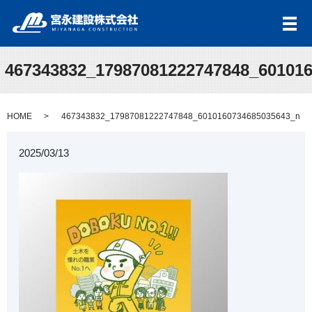
メ
467343832_17987081222747848_60101
HOME
467343832_17987081222747848_6010160734685035643_n
2025/03/13