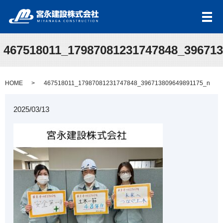
メ
467518011_17987081231747848_39671
HOME
467518011_17987081231747848_396713809649891175_n
2025/03/13