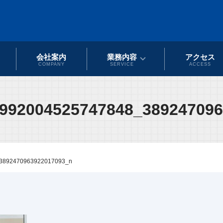
会社案内
業務内容
アクセス
COMPANY
SERVICE
ACCESS
992004525747848_38924709
3892470963922017093_n