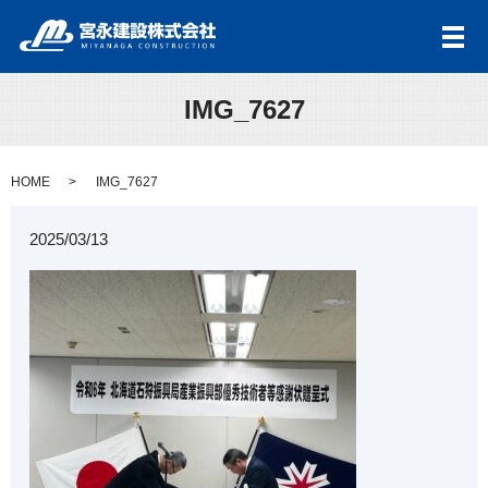
メ
IMG_7627
HOME
IMG_7627
2025/03/13