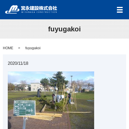
メ
fuyugakoi
HOME
fuyugakoi
2020/11/18