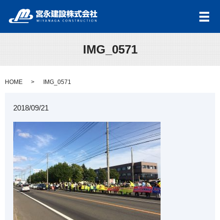
メ
IMG_0571
HOME
IMG_0571
2018/09/21