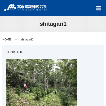
メ
shitagari1
HOME
shitagari1
2020/11/18