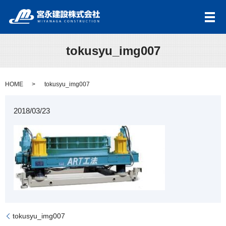
メ
tokusyu_img007
HOME
tokusyu_img007
2018/03/23
tokusyu_img007