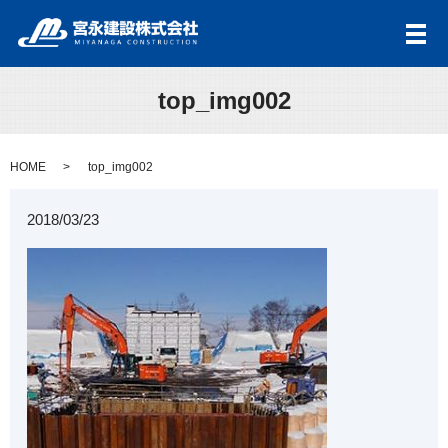
メ
top_img002
HOME
top_img002
2018/03/23